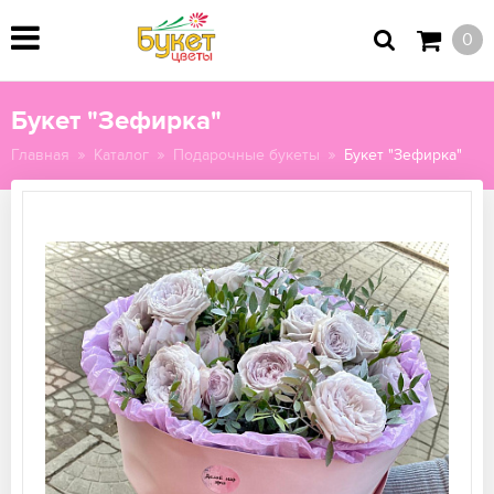
0
Букет "Зефирка"
Главная
Каталог
Подарочные букеты
Букет "Зефирка"