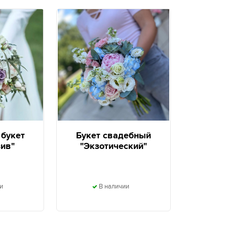
букет
Букет свадебный
ив"
"Экзотический"
и
В наличии