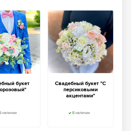
ебный букет
Свадебный букет "С
лорозовый"
персиковыми
акцентами"
В наличии
В наличии