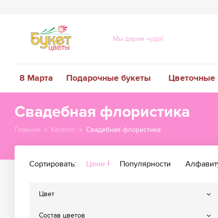
Мы дарим чудо!
8 Марта
Подарочные букеты
Цветочные 
Свадебная флористика
Главная
Каталог
Свадебная флористика
Сортировать:
Цене
Популярности
Алфавит
Цвет
Состав цветов