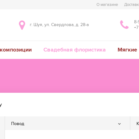
О магазине
Достав
8-
г. Шуя, ул. Свердлова, д. 28-а
+7
композиции
Свадебная флористика
Мягкие
у
Повод
К