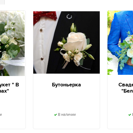
кет " В
Бутоньерка
Свад
нах"
"Бе
и
В наличии